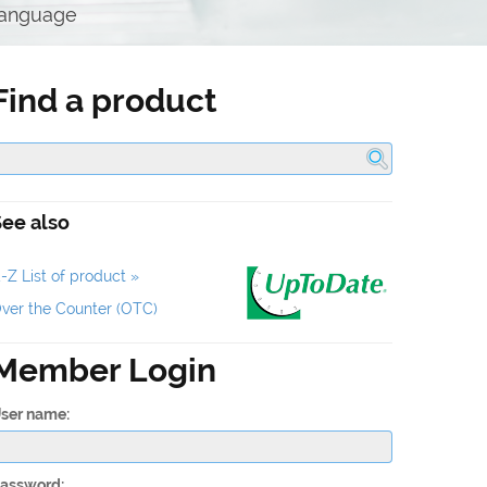
anguage
Find a product
See also
-Z List of product »
ver the Counter (OTC)
Member Login
ser name:
gs
Cardiovascular Drugs
60/12.5
Valican – H 320/25
assword:
ochlorothiazide )
( valsartan + hydrochlorothiazi