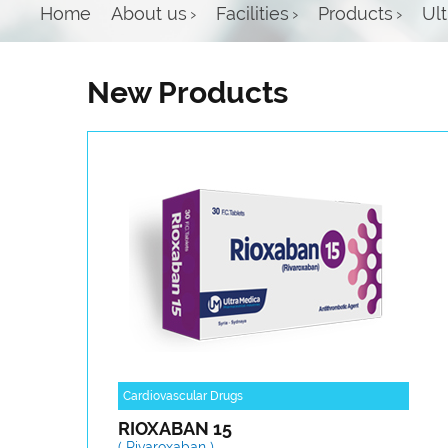
Home
About us
›
Facilities
›
Products
›
Ul
New Products
Cardiovascular Drugs
Cardi
RIOXABAN 15
RIO
( Rivaroxaban )
( Riv