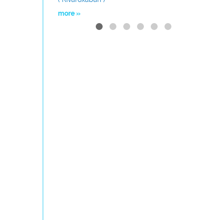
more »
more