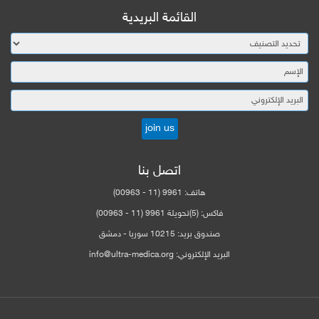
القائمة البريدية
اتصل بنا
هاتف:
9961 (11 - 00963)
فاكس:
(5)تحويلة 9961 (11 - 00963)
صندوق بريد:
10215 سوريا - دمشق
البريد الإلكتروني:
info@ultra-medica.org