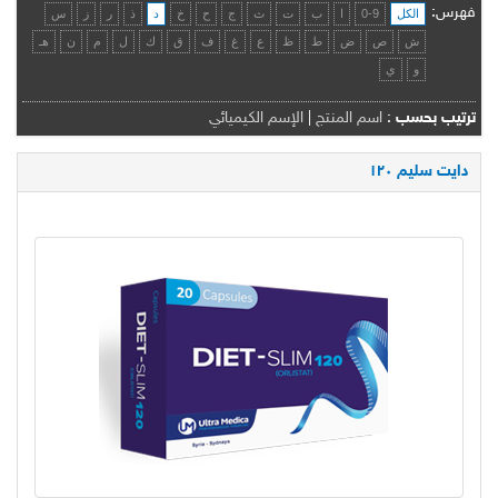
فهرس:
الكل
0-9
ا
ب
ت
ث
ج
ح
خ
د
ذ
ر
ز
س
ش
ص
ض
ط
ظ
ع
غ
ف
ق
ك
ل
م
ن
هـ
و
ي
ترتيب بحسب
:
اسم المنتج
|
الإسم الكيميائي
دايت سليم ١۲۰