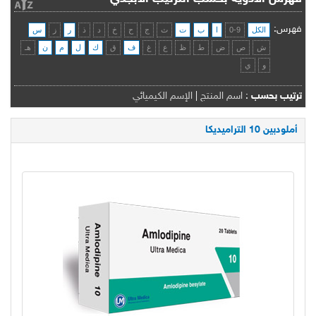
فهرس:
الكل
0-9
ا
ب
ت
ث
ج
ح
خ
د
ذ
ر
ز
س
ش
ص
ض
ط
ظ
ع
غ
ف
ق
ك
ل
م
ن
هـ
و
ي
ترتيب بحسب
:
اسم المنتج
|
الإسم الكيميائي
أملودبين 10 التراميديكا